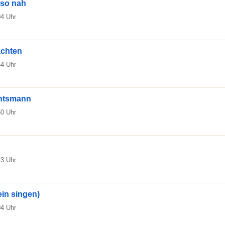
 so nah
04 Uhr
achten
54 Uhr
htsmann
50 Uhr
23 Uhr
ein singen)
04 Uhr