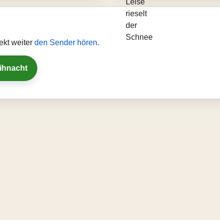
ekt weiter
den Sender hören
.
eihnacht