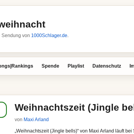
weihnacht
he Sendung von
1000Schlager.de
.
ongs|Rankings
Spende
Playlist
Datenschutz
I
Weihnachtszeit (Jingle bel
von
Maxi Arland
„Weihnachtszeit (Jingle bells)“ von Maxi Arland läuft be