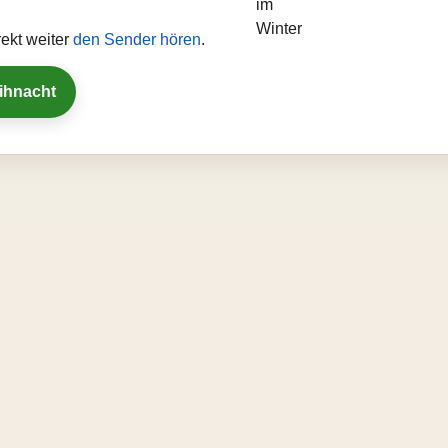
ekt weiter
den Sender hören
.
eihnacht