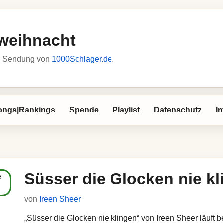
weihnacht
he Sendung von
1000Schlager.de
.
ongs|Rankings
Spende
Playlist
Datenschutz
I
Süsser die Glocken nie k
von
Ireen Sheer
„Süsser die Glocken nie klingen“ von Ireen Sheer läuft b