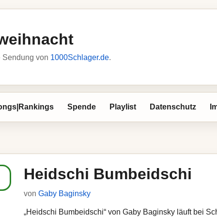
weihnacht
he Sendung von
1000Schlager.de
.
ongs|Rankings
Spende
Playlist
Datenschutz
I
Heidschi Bumbeidschi
von
Gaby Baginsky
„Heidschi Bumbeidschi“ von Gaby Baginsky läuft bei Sch